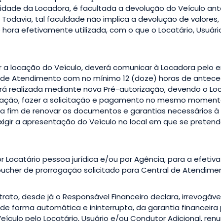
ralidade da Locadora, é facultada a devolução do Veículo a
 Todavia, tal faculdade não implica a devolução de valores, 
e hora efetivamente utilizada, com o que o Locatário, Usuár
gar a locação do Veículo, deverá comunicar à Locadora pelo
l de Atendimento com no mínimo 12 (doze) horas de antece
á realizada mediante nova Pré-autorização, devendo o Loc
rogação, fazer a solicitação e pagamento no mesmo momento
, a fim de renovar os documentos e garantias necessários à
xigir a apresentação do Veículo no local em que se pretende
or Locatário pessoa jurídica e/ou por Agência, para a efeti
oucher de prorrogação solicitado para Central de Atendime
rato, desde já o Responsável Financeiro declara, irrevogáve
e forma automática e ininterrupta, da garantia financeira
ículo pelo Locatário, Usuário e/ou Condutor Adicional, renun