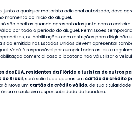
rio, junto a qualquer motorista adicional autorizado, deve a
 no momento do início do aluguel.
 só são aceitas quando apresentadas junto com a carteira d
válida por todo o período do aluguel. Permissões temporária
 aprendizes, ou habilitações com restrições para dirigir não
nha sido emitida nos Estados Unidos devem apresentar tamb
guel. Você é responsável por cumprir todas as leis e regulam
bilitação comercial caso o locatário não vá utilizar o veícul
es dos EUA, residentes da Flórida e turistas de outros p
 do Brasil
, será solicitado apenas um
cartão de crédito 
tar à Move um
cartão de crédito válido
, de sua titularidad
única e exclusiva responsabilidade da locadora.