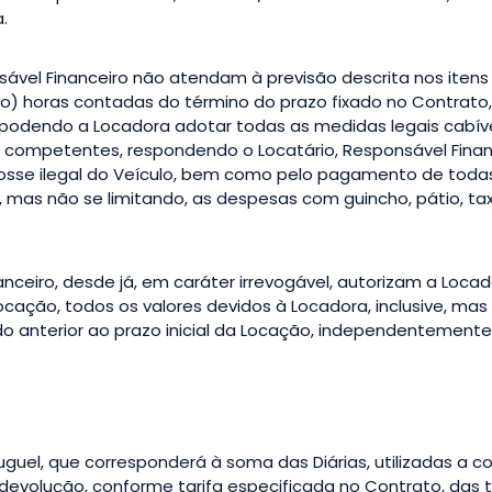
.
sável Financeiro não atendam à previsão descrita nos itens 
tro) horas contadas do término do prazo fixado no Contrato,
odendo a Locadora adotar todas as medidas legais cabívei
ária competentes, respondendo o Locatário, Responsável Fina
a posse ilegal do Veículo, bem como pelo pagamento de tod
mas não se limitando, as despesas com guincho, pátio, tax
nanceiro, desde já, em caráter irrevogável, autorizam a Locad
cação, todos os valores devidos à Locadora, inclusive, mas 
odo anterior ao prazo inicial da Locação, independentement
luguel, que corresponderá à soma das Diárias, utilizadas a c
devolução, conforme tarifa especificada no Contrato, das ta