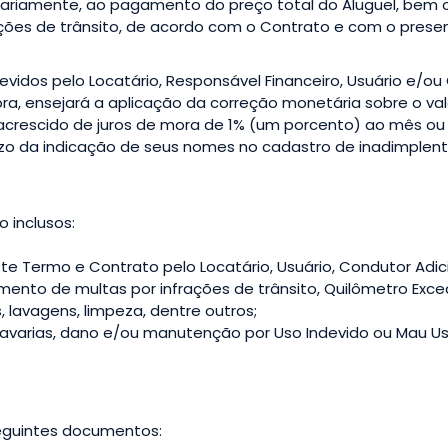
idariamente, ao pagamento do preço total do Aluguel, bem 
rações de trânsito, de acordo com o Contrato e com o prese
vidos pelo Locatário, Responsável Financeiro, Usuário e/ou 
supra, ensejará a aplicação da correção monetária sobre o v
 acrescido de juros de mora de 1% (um porcento) ao mês ou
juízo da indicação de seus nomes no cadastro de inadimple
o inclusos:
e Termo e Contrato pelo Locatário, Usuário, Condutor Adici
ento de multas por infrações de trânsito, Quilômetro Exc
 lavagens, limpeza, dentre outros;
 avarias, dano e/ou manutenção por Uso Indevido ou Mau Uso
seguintes documentos: