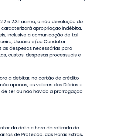
2.2 e 2.2.1 acima, a não devolução do
 caracterizará apropriação indébita,
s, inclusive a comunicação de tal
nceiro, Usuário e/ou Condutor
as as despesas necessárias para
as, custos, despesas processuais e
ora a debitar, no cartão de crédito
não apenas, os valores das Diárias e
e de ter ou não havido a prorrogação
ontar da data e hora da retirada do
rifas de Proteção, das Horas Extras,