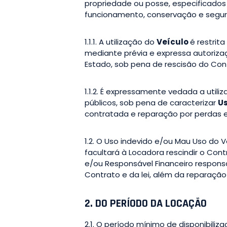
propriedade ou posse, especificado
funcionamento, conservação e segur
1.1.1. A utilização do
Veículo
é restrit
mediante prévia e expressa autorizaç
Estado, sob pena de rescisão do Con
1.1.2. É expressamente vedada a utili
públicos, sob pena de caracterizar
U
contratada e reparação por perdas 
1.2. O Uso indevido e/ou Mau Uso do 
facultará à Locadora rescindir o Con
e/ou Responsável Financeiro respons
Contrato e da lei, além da reparação
2. DO PERÍODO DA LOCAÇÃO
2.1. O período mínimo de disponibiliz