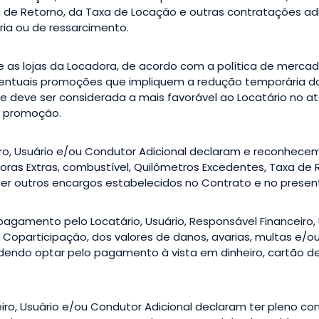
de Retorno, da Taxa de Locação e outras contratações adic
ia ou de ressarcimento.
ntre as lojas da Locadora, de acordo com a política de merca
Eventuais promoções que impliquem a redução temporária d
e deve ser considerada a mais favorável ao Locatário no a
a promoção.
ceiro, Usuário e/ou Condutor Adicional declaram e reconhe
Horas Extras, combustível, Quilômetros Excedentes, Taxa de 
er outros encargos estabelecidos no Contrato e no presen
 pagamento pelo Locatário, Usuário, Responsável Financeiro,
oparticipação, dos valores de danos, avarias, multas e/ou i
dendo optar pelo pagamento à vista em dinheiro, cartão d
ceiro, Usuário e/ou Condutor Adicional declaram ter pleno 