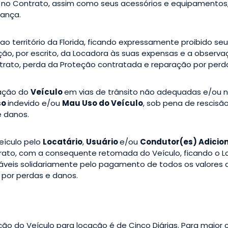
s no Contrato, assim como seus acessórios e equipamentos
ança.
a ao território da Florida, ficando expressamente proibido se
ão, por escrito, da Locadora às suas expensas e a observa
trato, perda da Proteção contratada e reparação por perd
zação do
Veículo
em vias de trânsito não adequadas e/ou 
so
indevido e/ou
Mau Uso do Veículo
, sob pena de rescisã
e danos.
Veículo pelo
Locatário
,
Usuário
e/ou
Condutor(es) Adicion
trato, com a consequente retomada do Veículo, ficando o Lo
áveis solidariamente pelo pagamento de todos os valores 
 por perdas e danos.
ação do Veículo para locação é de Cinco Diárias. Para maior 